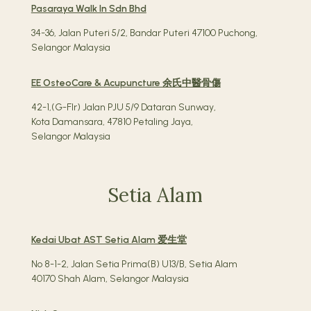
Pasaraya Walk In Sdn Bhd
34-36, Jalan Puteri 5/2, Bandar Puteri 47100 Puchong,
Selangor Malaysia
EE OsteoCare & Acupuncture 余氏中醫骨傷
42-1,(G-Flr) Jalan PJU 5/9 Dataran Sunway,
Kota Damansara, 47810 Petaling Jaya,
Selangor Malaysia
Setia Alam
Kedai Ubat AST Setia Alam 爱生堂
No 8-1-2, Jalan Setia Prima(B) U13/B, Setia Alam
40170 Shah Alam, Selangor Malaysia