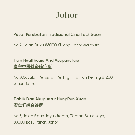
Johor
Pusat Perubatan Tradisional Cina Teck Soon
No 4, Jalan Duku 86000 Kluang, Johor Malaysia
Tcm Healthcare And Acupuncture
康宁中医针灸诊疗所
No 505, Jalan Perssiran Perling 1, Taman Perling 81200,
Johor Bahru
Tabib Dan Akupuntur HongRen Xuan
宏仁轩综合诊所
No13, Jalan Setia Jaya Utama, Taman Setia Jaya,
83000 Batu Pahat, Johor