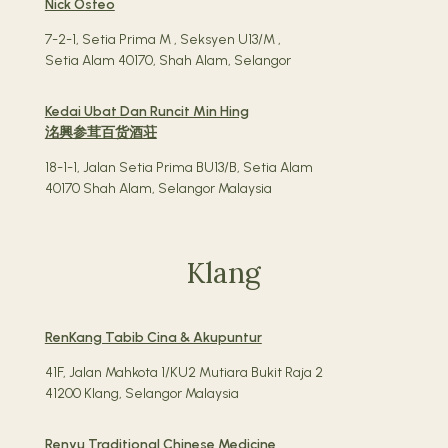
Nick Osteo
7-2-1, Setia Prima M , Seksyen U13/M ,
Setia Alam 40170, Shah Alam, Selangor
Kedai Ubat Dan Runcit Min Hing
洺興参茸百货酒荘
18-1-1, Jalan Setia Prima BU13/B, Setia Alam
40170 Shah Alam, Selangor Malaysia
Klang
RenKang Tabib Cina & Akupuntur
41F, Jalan Mahkota 1/KU2 Mutiara Bukit Raja 2
41200 Klang, Selangor Malaysia
Renyu Traditional Chinese Medicine